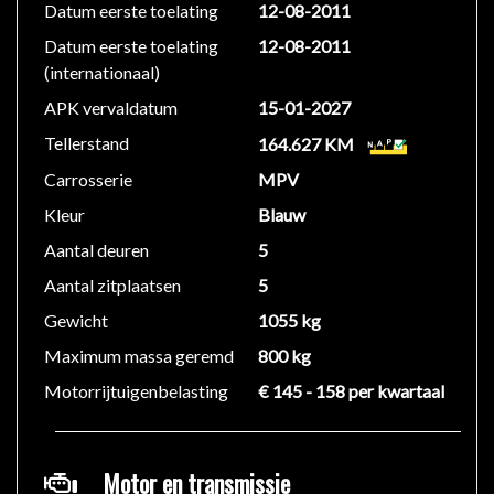
Datum eerste toelating
12-08-2011
We hebben ons uiterste best gedaan om alle
Datum eerste toelating
12-08-2011
informatie in deze advertentie correct weer te geven.
(internationaal)
Er kunnen echter geen rechten worden ontleend aan
de verstrekte informatie in de advertentie. Vertrouw
APK vervaldatum
15-01-2027
niet alleen op deze informatie maar controleer altijd
Tellerstand
164.627 KM
zelf de zaken welke voor jou belangrijk zijn en je
Carrosserie
MPV
beslissing zouden kunnen beïnvloeden. Neem contact
op met de verkoper voor aanvullende vragen.
Kleur
Blauw
Aantal deuren
5
Aantal zitplaatsen
5
Gewicht
1055 kg
Maximum massa geremd
800 kg
Motorrijtuigenbelasting
€ 145 - 158 per kwartaal
Motor en transmissie