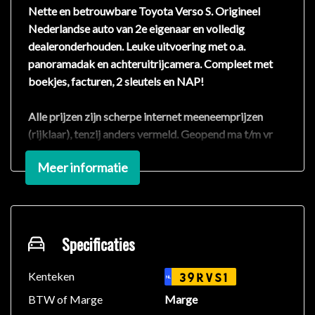
Nette en betrouwbare Toyota Verso S. Origineel
Nederlandse auto van 2e eigenaar en volledig
dealeronderhouden. Leuke uitvoering met o.a.
panoramadak en achteruitrijcamera. Compleet met
boekjes, facturen, 2 sleutels en NAP!
Alle prijzen zijn scherpe internet meeneemprijzen
(rijklaar), tenzij anders vermeld. Geopend ma t/m vr
van 09:00 tot 17:30 en za van 9:00 tot 12:00 en op
Meer informatie
afspraak in de avond. Wij zijn niet altijd aanwezig dus
graag even bellen voor u komt.
Alle inruil mogelijk, motoren, oldtimers etc. Let op het
bezoekadres is Oostpolderweg 1-F. Ondanks dat wij
de advertenties met de grootste zorg en zo accuraat
Specificaties
mogelijk proberen samen te stellen zijn fouten niet
uitgesloten, u kunt hier dan ook geen rechten aan
Kenteken
39RVS1
NL
ontlenen.
BTW of Marge
Marge