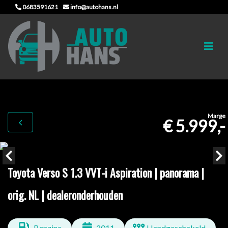
0683591621
info@autohans.nl
Marge
€ 5.999,-
Toyota Verso S 1.3 VVT-i Aspiration | panorama |
orig. NL | dealeronderhouden
Benzine
2011
Handgeschakeld