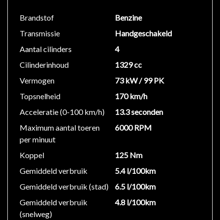
Brandstof
Benzine
Transmissie
Handgeschakeld
Aantal cilinders
4
Cilinderinhoud
1329 cc
Vermogen
73 kW / 99 PK
Topsnelheid
170 km/h
Acceleratie (0-100 km/h)
13.3 seconden
Maximum aantal toeren
6000 RPM
per minuut
Koppel
125 Nm
Gemiddeld verbruik
5.4 l/100km
Gemiddeld verbruik (stad)
6.5 l/100km
Gemiddeld verbruik
4.8 l/100km
(snelweg)