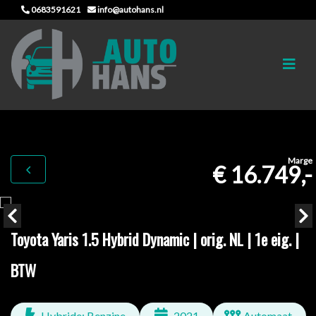
0683591621
info@autohans.nl
Marge
€ 16.749,-
Toyota Yaris 1.5 Hybrid Dynamic | orig. NL | 1e eig. |
BTW
Hybride: Benzine
2021
Automaat