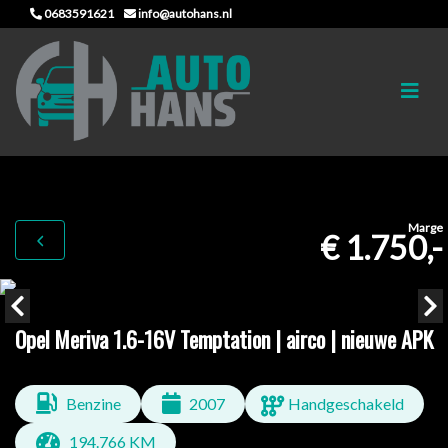
0683591621
info@autohans.nl
Marge
€ 1.750,-
Opel Meriva 1.6-16V Temptation | airco | nieuwe APK
Benzine
2007
Handgeschakeld
194.766 KM