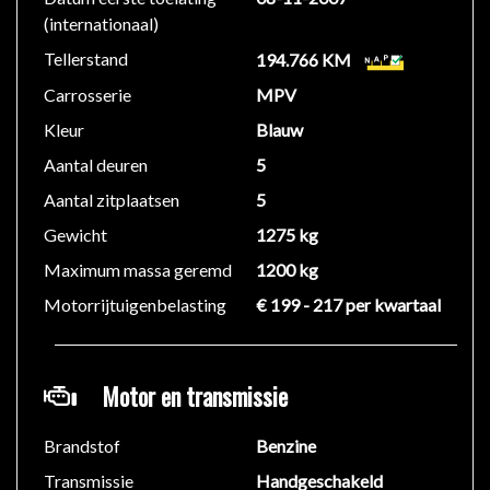
(internationaal)
Er kunnen echter geen rechten worden ontleend aan
de verstrekte informatie in de advertentie. Vertrouw
Tellerstand
194.766 KM
niet alleen op deze informatie maar controleer altijd
Carrosserie
MPV
zelf de zaken welke voor jou belangrijk zijn en je
Kleur
Blauw
beslissing zouden kunnen beïnvloeden. Neem contact
op met de verkoper voor aanvullende vragen.
Aantal deuren
5
Aantal zitplaatsen
5
Gewicht
1275 kg
Maximum massa geremd
1200 kg
Motorrijtuigenbelasting
€ 199 - 217 per kwartaal
Motor en transmissie
Brandstof
Benzine
Transmissie
Handgeschakeld